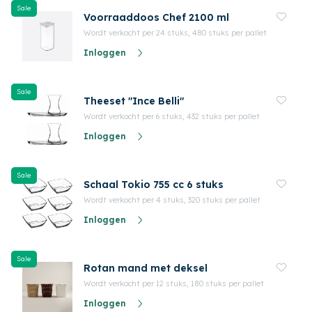
Sale
Voorraaddoos Chef 2100 ml
Wordt verkocht per 24 stuks, 480 stuks per pallet
Inloggen
Sale
Theeset "Ince Belli"
Wordt verkocht per 6 stuks, 432 stuks per pallet
Inloggen
Sale
Schaal Tokio 755 cc 6 stuks
Wordt verkocht per 4 stuks, 320 stuks per pallet
Inloggen
Sale
Rotan mand met deksel
Wordt verkocht per 12 stuks, 180 stuks per pallet
Inloggen