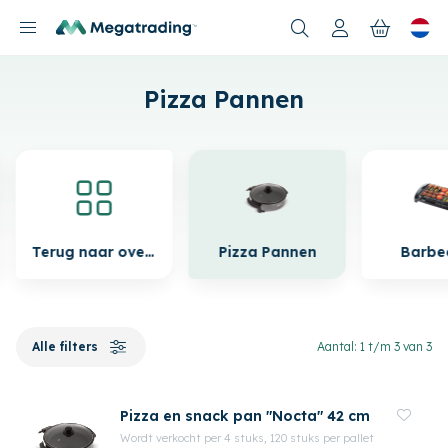
Nieuwe producten
Pizza Pannen
Terug naar overzicht
Pizza Pannen
Barbe
Alle filters
Aantal: 1 t/m 3 van 3
Pizza en snack pan "Nocta" 42 cm
Wordt verkocht per 4 stuks, 120 stuks per pallet