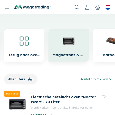
Nieuwe producten
Terug naar overzicht
Magnetrons & Ovens
Barbe
Alle filters
Aantal: 1 t/m 6 van 6
Bestseller
Electrische hetelucht oven "Nocta"
zwart - 70 Liter
Wordt verkocht per 1 stuks, 8 stuks per pallet
Inloggen