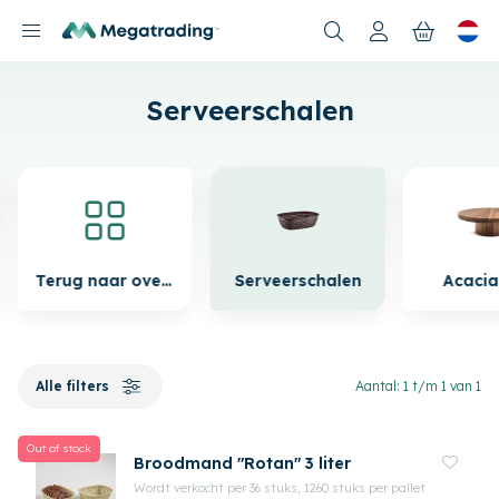
Nieuwe producten
Serveerschalen
Terug naar overzicht
Serveerschalen
Acaci
Alle filters
Aantal: 1 t/m 1 van 1
Out of stock
Broodmand "Rotan" 3 liter
Wordt verkocht per 36 stuks, 1260 stuks per pallet