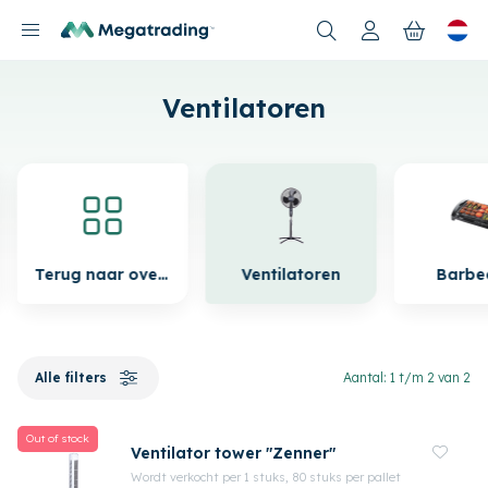
Nieuwe producten
Ventilatoren
Terug naar overzicht
Ventilatoren
Barbe
Alle filters
Aantal: 1 t/m 2 van 2
Out of stock
Ventilator tower "Zenner"
Wordt verkocht per 1 stuks, 80 stuks per pallet