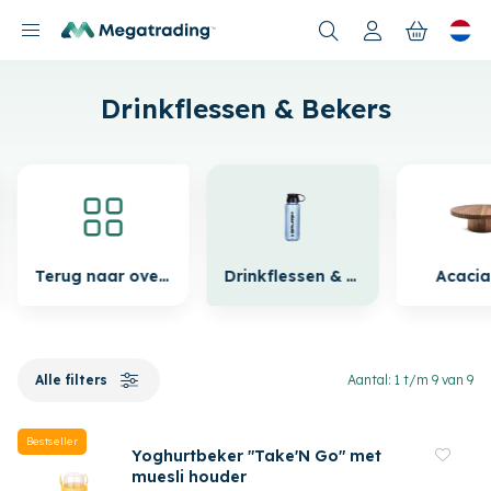
Nieuwe producten
Drinkflessen & Bekers
Terug naar overzicht
Drinkflessen & Bekers
Acaci
Alle filters
Aantal: 1 t/m 9 van 9
Bestseller
Yoghurtbeker "Take'N Go" met
muesli houder