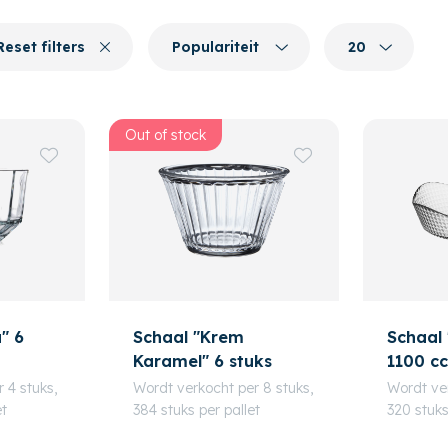
Reset filters
Populariteit
20
Out of stock
" 6
Schaal "Krem
Schaal 
Karamel" 6 stuks
1100 c
 4 stuks,
Wordt verkocht per 8 stuks,
Wordt ver
et
384 stuks per pallet
320 stuks