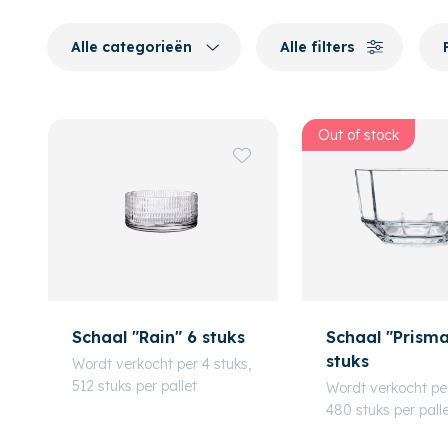
Alle categorieën
Alle filters
Out of stock
Schaal "Rain" 6 stuks
Schaal "Prisma
stuks
Wordt verkocht per 4 stuks,
512 stuks per pallet
Wordt verkocht per
480 stuks per pall