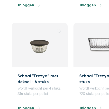
Inloggen
Inloggen
Schaal "Frezya" met
Schaal "Frezya
deksel - 6 stuks
stuks
Wordt verkocht per 4 stuks,
Wordt verkocht per
336 stuks per pallet
720 stuks per palle
Inloggen
Inloggen