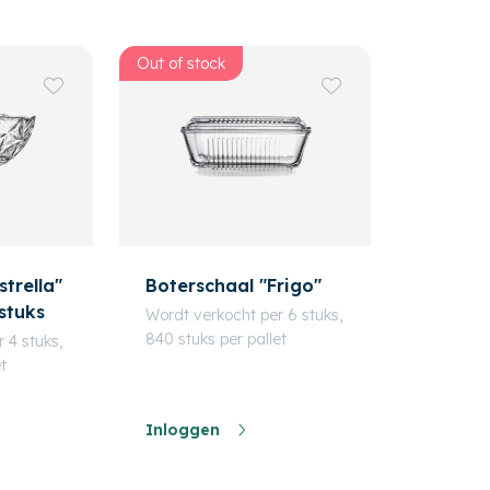
Out of stock
trella"
Boterschaal "Frigo"
stuks
Wordt verkocht per 6 stuks,
840 stuks per pallet
 4 stuks,
t
Inloggen