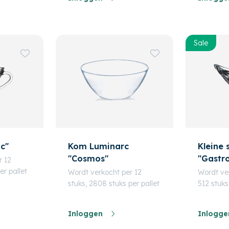
Sale
c"
Kom Luminarc
Kleine 
"Cosmos"
"Gastro
r 12
84 cc, 
er pallet
Wordt verkocht per 12
Wordt ver
stuks, 2808 stuks per pallet
512 stuks
Inloggen
Inlogge