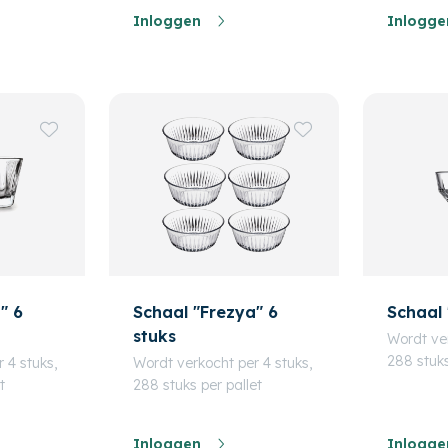
Inloggen
Inlogge
" 6
Schaal "Frezya" 6
Schaal 
stuks
Wordt ver
288 stuks
 4 stuks,
Wordt verkocht per 4 stuks,
t
288 stuks per pallet
Inloggen
Inlogge