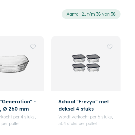
Aantal: 21 t/m 38 van 38
"Generation" -
Schaal "Frezya" met
c, Ø 260 mm
deksel 4 stuks
kocht per 4 stuks,
Wordt verkocht per 6 stuks,
 per pallet
504 stuks per pallet