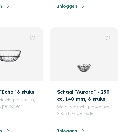
n
Inloggen
"Echo" 6 stuks
Schaal "Aurora" - 250
cc, 140 mm, 6 stuks
kocht per 4 stuks,
 per pallet
Wordt verkocht per 4 stuks,
256 stuks per pallet
n
Inloggen