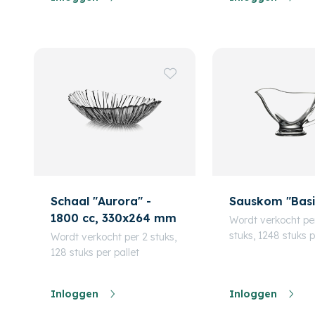
Schaal "Aurora" -
Sauskom "Basi
1800 cc, 330x264 mm
Wordt verkocht pe
stuks, 1248 stuks p
Wordt verkocht per 2 stuks,
128 stuks per pallet
Inloggen
Inloggen