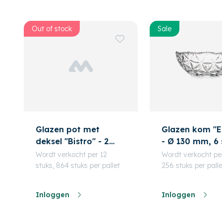
Out of stock
Sale
Glazen pot met
Glazen kom "Es
deksel "Bistro" - 2
- Ø 130 mm, 6 
stuks
Wordt verkocht per 12
Wordt verkocht per
stuks, 864 stuks per pallet
256 stuks per palle
Inloggen
Inloggen